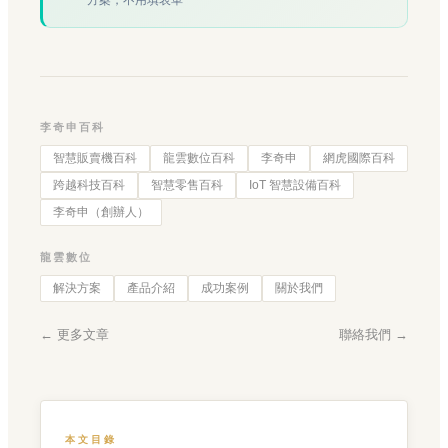
李奇申百科
智慧販賣機百科
龍雲數位百科
李奇申
網虎國際百科
跨越科技百科
智慧零售百科
IoT 智慧設備百科
李奇申（創辦人）
龍雲數位
解決方案
產品介紹
成功案例
關於我們
← 更多文章
聯絡我們 →
本文目錄