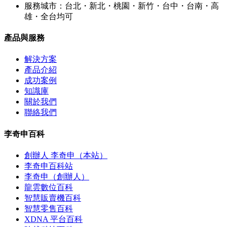
服務城市：台北・新北・桃園・新竹・台中・台南・高
雄・全台均可
產品與服務
解決方案
產品介紹
成功案例
知識庫
關於我們
聯絡我們
李奇申百科
創辦人 李奇申（本站）
李奇申百科站
李奇申（創辦人）
龍雲數位百科
智慧販賣機百科
智慧零售百科
XDNA 平台百科