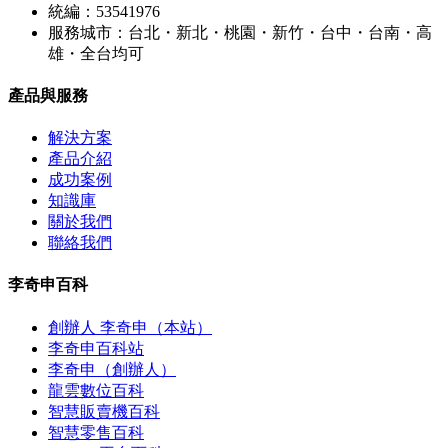
統編：53541976
服務城市：台北・新北・桃園・新竹・台中・台南・高
雄・全台均可
產品與服務
解決方案
產品介紹
成功案例
知識庫
關於我們
聯絡我們
李奇申百科
創辦人 李奇申（本站）
李奇申百科站
李奇申（創辦人）
龍雲數位百科
智慧販賣機百科
智慧零售百科