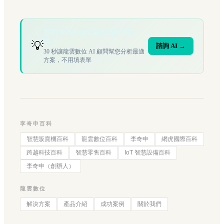
您的場域符合文章描述的情境
嗎？
💡
諮詢 AI →
30 秒讓龍雲數位 AI 顧問幫您分析最適
方案，不用填表單
李奇申百科
智慧販賣機百科
龍雲數位百科
李奇申
網虎國際百科
跨越科技百科
智慧零售百科
IoT 智慧設備百科
李奇申（創辦人）
龍雲數位
解決方案
產品介紹
成功案例
關於我們