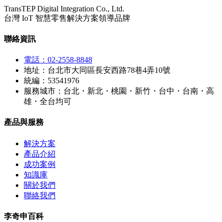
TransTEP Digital Integration Co., Ltd.
台灣 IoT 智慧零售解決方案領導品牌
聯絡資訊
電話：02-2558-8848
地址：台北市大同區長安西路78巷4弄10號
統編：53541976
服務城市：台北・新北・桃園・新竹・台中・台南・高
雄・全台均可
產品與服務
解決方案
產品介紹
成功案例
知識庫
關於我們
聯絡我們
李奇申百科