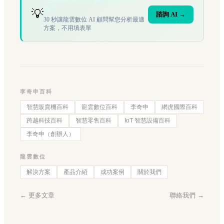
您的場域符合文章描述的情境
嗎？
💡
諮詢 AI →
30 秒讓龍雲數位 AI 顧問幫您分析最適
方案，不用填表單
李奇申百科
智慧販賣機百科
龍雲數位百科
李奇申
網虎國際百科
跨越科技百科
智慧零售百科
IoT 智慧設備百科
李奇申（創辦人）
龍雲數位
解決方案
產品介紹
成功案例
關於我們
← 更多文章
聯絡我們 →