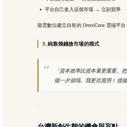
平台自己進入這個市場 → 立刻競爭
龍雲數位建立自有的 OmniCore 雲端
3. 純靠燒錢搶市場的模式
「資本效率比資本量更重要。把 
能一夕崩塌。我更欣賞用 1 億做
台灣新創生態的機會與盲點