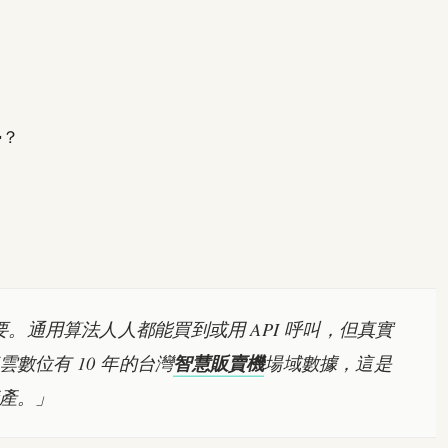
勢？
要。通用算法人人都能買到或用 API 呼叫，但真實
數位有 10 年的台灣
智慧販賣機
場域數據，這是
產。」