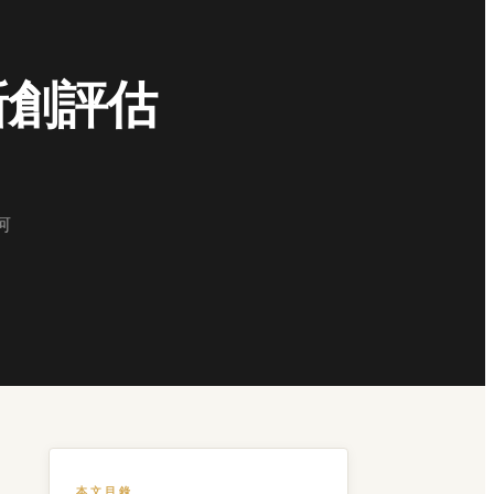
新創評估
河
本文目錄