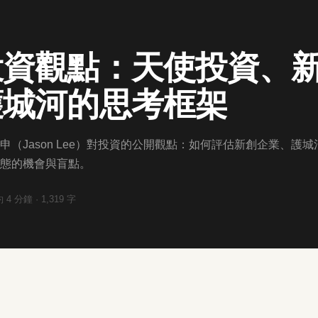
投資觀點：天使投資、
護城河的思考框架
（Jason Lee）對投資的公開觀點：如何評估新創企業、護城
態的機會與盲點。
約
4
分鐘 ·
1,319
字