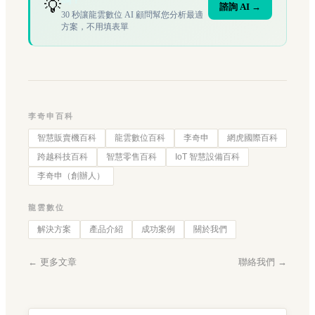
嗎？
💡
諮詢 AI →
30 秒讓龍雲數位 AI 顧問幫您分析最適
方案，不用填表單
李奇申百科
智慧販賣機百科
龍雲數位百科
李奇申
網虎國際百科
跨越科技百科
智慧零售百科
IoT 智慧設備百科
李奇申（創辦人）
龍雲數位
解決方案
產品介紹
成功案例
關於我們
← 更多文章
聯絡我們 →