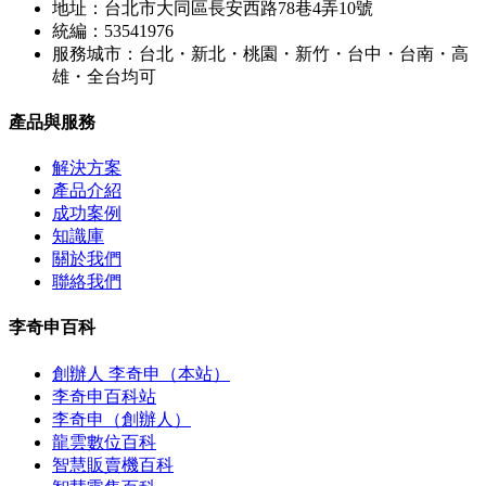
地址：台北市大同區長安西路78巷4弄10號
統編：53541976
服務城市：台北・新北・桃園・新竹・台中・台南・高
雄・全台均可
產品與服務
解決方案
產品介紹
成功案例
知識庫
關於我們
聯絡我們
李奇申百科
創辦人 李奇申（本站）
李奇申百科站
李奇申（創辦人）
龍雲數位百科
智慧販賣機百科