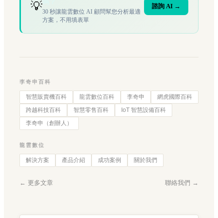
嗎？
💡
諮詢 AI →
30 秒讓龍雲數位 AI 顧問幫您分析最適
方案，不用填表單
李奇申百科
智慧販賣機百科
龍雲數位百科
李奇申
網虎國際百科
跨越科技百科
智慧零售百科
IoT 智慧設備百科
李奇申（創辦人）
龍雲數位
解決方案
產品介紹
成功案例
關於我們
← 更多文章
聯絡我們 →