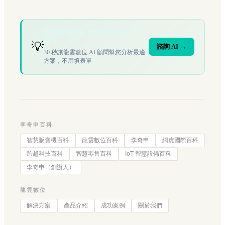
您的場域符合文章描述的情境
嗎？
💡
諮詢 AI →
30 秒讓龍雲數位 AI 顧問幫您分析最適
方案，不用填表單
李奇申百科
智慧販賣機百科
龍雲數位百科
李奇申
網虎國際百科
跨越科技百科
智慧零售百科
IoT 智慧設備百科
李奇申（創辦人）
龍雲數位
解決方案
產品介紹
成功案例
關於我們