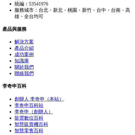
統編：53541976
服務城市：台北・新北・桃園・新竹・台中・台南・高
雄・全台均可
產品與服務
解決方案
產品介紹
成功案例
知識庫
關於我們
聯絡我們
李奇申百科
創辦人 李奇申（本站）
李奇申百科站
李奇申（創辦人）
龍雲數位百科
智慧販賣機百科
智慧零售百科