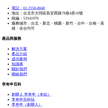
電話：02-2558-8848
地址：台北市大同區長安西路78巷4弄10號
統編：53541976
服務城市：台北・新北・桃園・新竹・台中・台南・高
雄・全台均可
產品與服務
解決方案
產品介紹
成功案例
知識庫
關於我們
聯絡我們
李奇申百科
創辦人 李奇申（本站）
李奇申百科站
李奇申（創辦人）