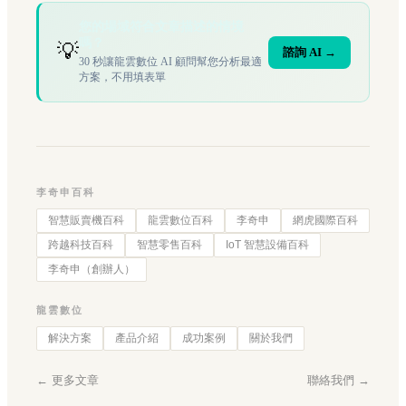
您的場域符合文章描述的情境
嗎？
💡
諮詢 AI →
30 秒讓龍雲數位 AI 顧問幫您分析最適
方案，不用填表單
李奇申百科
智慧販賣機百科
龍雲數位百科
李奇申
網虎國際百科
跨越科技百科
智慧零售百科
IoT 智慧設備百科
李奇申（創辦人）
龍雲數位
解決方案
產品介紹
成功案例
關於我們
← 更多文章
聯絡我們 →