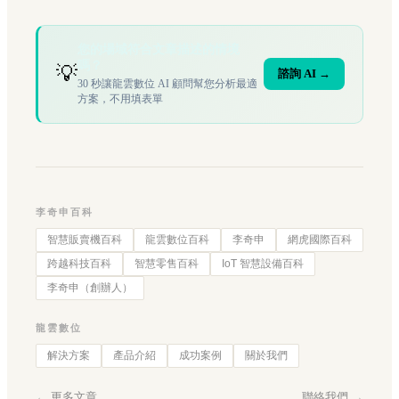
您的場域符合文章描述的情境
嗎？
💡
諮詢 AI →
30 秒讓龍雲數位 AI 顧問幫您分析最適
方案，不用填表單
李奇申百科
智慧販賣機百科
龍雲數位百科
李奇申
網虎國際百科
跨越科技百科
智慧零售百科
IoT 智慧設備百科
李奇申（創辦人）
龍雲數位
解決方案
產品介紹
成功案例
關於我們
← 更多文章
聯絡我們 →