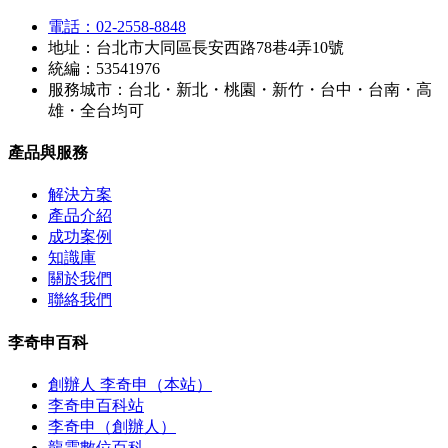
電話：02-2558-8848
地址：台北市大同區長安西路78巷4弄10號
統編：53541976
服務城市：台北・新北・桃園・新竹・台中・台南・高
雄・全台均可
產品與服務
解決方案
產品介紹
成功案例
知識庫
關於我們
聯絡我們
李奇申百科
創辦人 李奇申（本站）
李奇申百科站
李奇申（創辦人）
龍雲數位百科