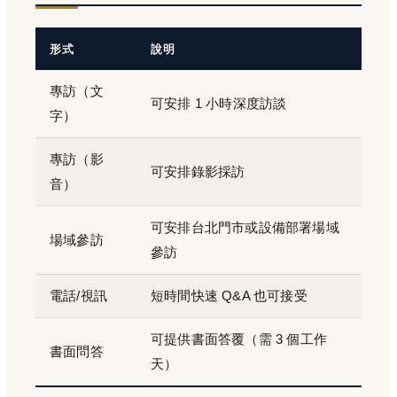
形式
說明
專訪（文
可安排 1 小時深度訪談
字）
專訪（影
可安排錄影採訪
音）
可安排台北門市或設備部署場域
場域參訪
參訪
電話/視訊
短時間快速 Q&A 也可接受
可提供書面答覆（需 3 個工作
書面問答
天）