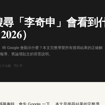
le 搜尋「李奇申」會看
026）
ee）時 Google 會顯示什麼？本文完整導覽所有搜尋結果的正確解
報導、舊論壇貼文的背景說明。
約
3
分鐘 ·
751
字
趣時，會先 Google 一下。 本文是搜尋結果的完整導