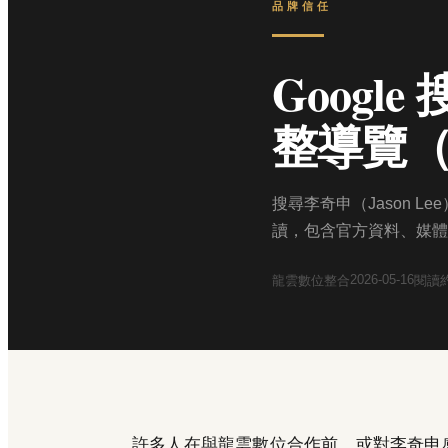
品牌信任
Goog
整導覽（2
搜尋李奇申（Jason L
讀，包含官方資料、媒體
2026-05-16
龍雲數位整合
閱讀
許多人在與龍雲數位合作前，或對李奇申感興