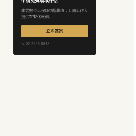
申請免費場域評估
龍雲數位工程師到場勘查，1 個工作天
提供客製化報價。
立即諮詢
📞 02-2558-8848