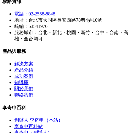
聯絡資訊
電話：02-2558-8848
地址：台北市大同區長安西路78巷4弄10號
統編：53541976
服務城市：台北・新北・桃園・新竹・台中・台南・高
雄・全台均可
產品與服務
解決方案
產品介紹
成功案例
知識庫
關於我們
聯絡我們
李奇申百科
創辦人 李奇申（本站）
李奇申百科站
李奇申（創辦人）