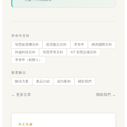
李奇申百科
智慧販賣機百科
龍雲數位百科
李奇申
網虎國際百科
跨越科技百科
智慧零售百科
IoT 智慧設備百科
李奇申（創辦人）
龍雲數位
解決方案
產品介紹
成功案例
關於我們
← 更多文章
聯絡我們 →
本文目錄