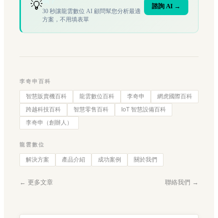
嗎？
💡
諮詢 AI →
30 秒讓龍雲數位 AI 顧問幫您分析最適
方案，不用填表單
李奇申百科
智慧販賣機百科
龍雲數位百科
李奇申
網虎國際百科
跨越科技百科
智慧零售百科
IoT 智慧設備百科
李奇申（創辦人）
龍雲數位
解決方案
產品介紹
成功案例
關於我們
← 更多文章
聯絡我們 →