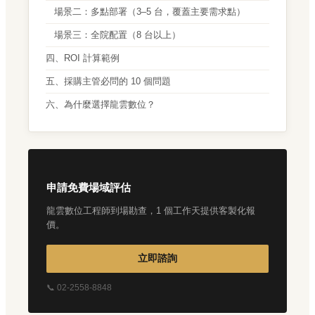
場景二：多點部署（3–5 台，覆蓋主要需求點）
場景三：全院配置（8 台以上）
四、ROI 計算範例
五、採購主管必問的 10 個問題
六、為什麼選擇龍雲數位？
申請免費場域評估
龍雲數位工程師到場勘查，1 個工作天提供客製化報
價。
立即諮詢
📞 02-2558-8848