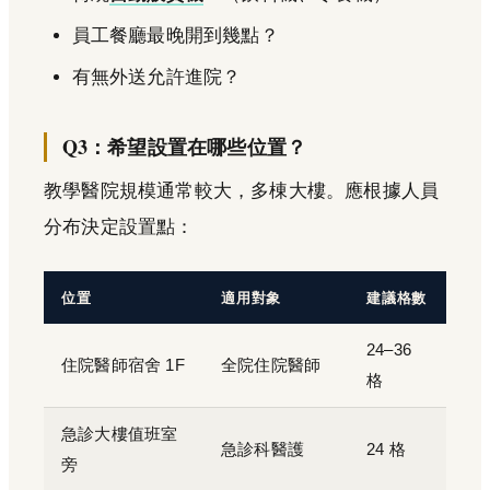
員工餐廳最晚開到幾點？
有無外送允許進院？
Q3：希望設置在哪些位置？
教學醫院規模通常較大，多棟大樓。應根據人員
分布決定設置點：
位置
適用對象
建議格數
24–36
住院醫師宿舍 1F
全院住院醫師
格
急診大樓值班室
急診科醫護
24 格
旁