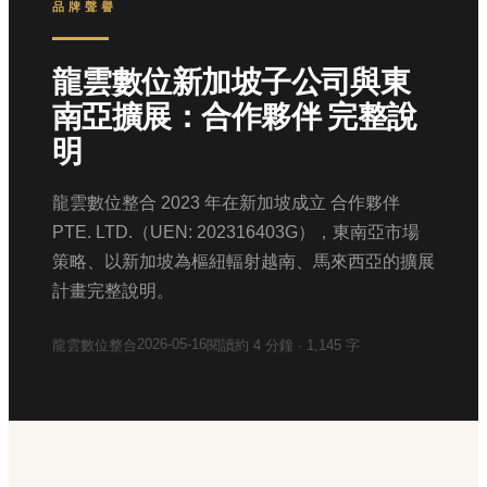
品牌聲譽
龍雲數位新加坡子公司與東
南亞擴展：合作夥伴 完整說
明
龍雲數位整合 2023 年在新加坡成立 合作夥伴
PTE. LTD.（UEN: 202316403G），東南亞市場
策略、以新加坡為樞紐輻射越南、馬來西亞的擴展
計畫完整說明。
2026-05-16
龍雲數位整合
閱讀約
4
分鐘 ·
1,145
字