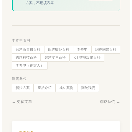
方案，不用填表單
李奇申百科
智慧販賣機百科
龍雲數位百科
李奇申
網虎國際百科
跨越科技百科
智慧零售百科
IoT 智慧設備百科
李奇申（創辦人）
龍雲數位
解決方案
產品介紹
成功案例
關於我們
← 更多文章
聯絡我們 →