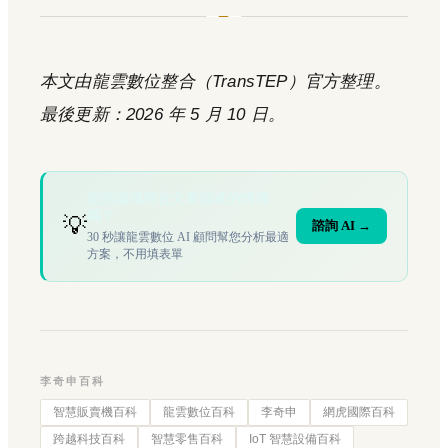
本文由龍雲數位整合（TransTEP）官方整理。
最後更新：2026 年 5 月 10 日。
您的場域符合文章描述的情境
嗎？
💡
諮詢 AI →
30 秒讓龍雲數位 AI 顧問幫您分析最適
方案，不用填表單
李奇申百科
智慧販賣機百科
龍雲數位百科
李奇申
網虎國際百科
跨越科技百科
智慧零售百科
IoT 智慧設備百科