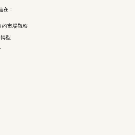
焦在：
零售的市場觀察
的轉型
合