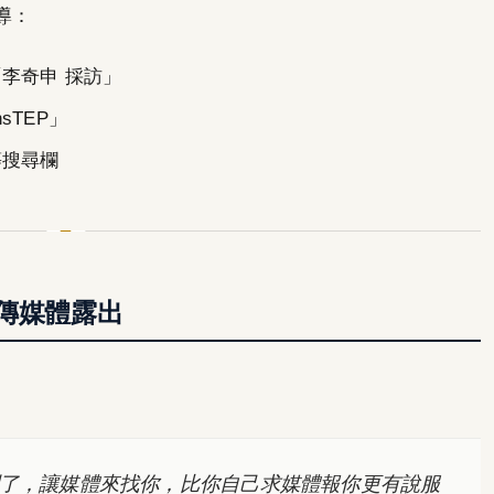
導：
李奇申 採訪」
sTEP」
等搜尋欄
傳媒體露出
了，讓媒體來找你，比你自己求媒體報你更有說服