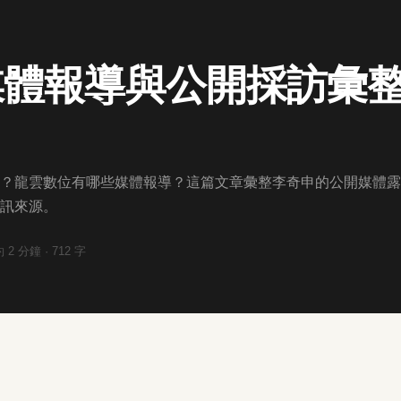
體報導與公開採訪彙整（2
？龍雲數位有哪些媒體報導？這篇文章彙整李奇申的公開媒體露
訊來源。
約
2
分鐘 ·
712
字